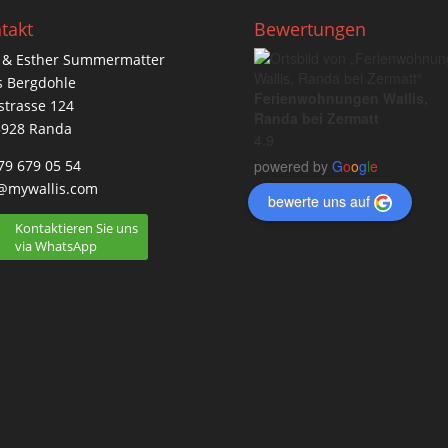
takt
Bewertungen
 & Esther Summermatter
 Bergdohle
Ferienwohnungen Wallis,
strasse 124
Randa bei Zermatt
3928 Randa
4.9
79 679 05 54
powered by
G
o
o
g
l
e
@mywallis.com
bewerte uns auf
Kontaktieren Sie uns
via WhatsApp